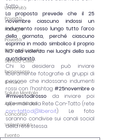
Tatto.
Università
La proposta prevede che il 25 
Povertà
novembre ciascuno indossi un 
indumento rosso lungo tutto l'arco 
Famiglie
della giornata, perché ciascuno 
Povertà
esprima in modo simbolico il proprio 
Diritto allo studio
NO alla violenza nei luoghi della sua 
quotidianità.
Servizio Civile
Chi lo desidera può inviare 
benessere
liberamente fotografie di gruppi di 
persone che indossano indumenti 
8 marzo
rossi con l'hashtag
#25novembre
 o 
Salute Mentale
#mivestodirosso
 da inviare poi 
all'e-mail della Rete Con-Tatto (rete 
Apprendistato
con-tatto.d@libero.it
). Le foto 
Concorso
saranno condivise sui canali social 
Volontariato
della rete stessa.
Evento