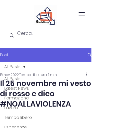
Post
All Posts
18 nov 2022
Tempo di lettura: 1 min
All Posts
Il 25 novembre mi vesto
Latest News
di rosso e dico
Formazione
#NOALLAVIOLENZA
Lavoro
Tempo libero
Esperienze