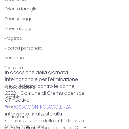
Orienta famiglie
OrientAlloggi
Orientalloggi
Progetto
Ricerca personale
passione
Passione
In occasione della giornata 
Sport
internazionale per l'eliminazione 
della violenza contro le donne 
Partecipazione
2022, il Comune di Crema aderisce 
Bambini
all’iniziativa 
#INROSSOCONTROLAVIOLENZA
, 
Scuola
intervento finalizzato alla 
Consultorio
sensibilizzazione della cittadinanza 
Antidiscriminazione
sul tema promosso dalla Rete Con-