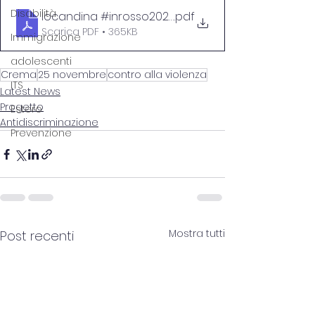
Disabilità
locandina #inrosso2022
.pdf
Scarica PDF • 365KB
Immigrazione
adolescenti
Crema
25 novembre
contro alla violenza
ITS
Latest News
Progetto
Estero
Antidiscriminazione
Prevenzione
Mostra tutti
Post recenti