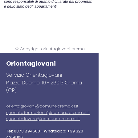
sono responsabili di quanto dichiarato dai proprietari
e dello stato degli appartamenti.
© Copyright orientagiovani crema
Orientagiovani
Servizio Orientagiovani
Piazza Duomo,
19 - 26013
Crema
(CR)
orientagiovani
@comune.crema.cr.it
sportello.formazione@comune.crema.cr.it
sportello.lavoro@comune.crema.cr.it
Tel:
0373 894500
-
Whatsapp:
+39 320
4358106