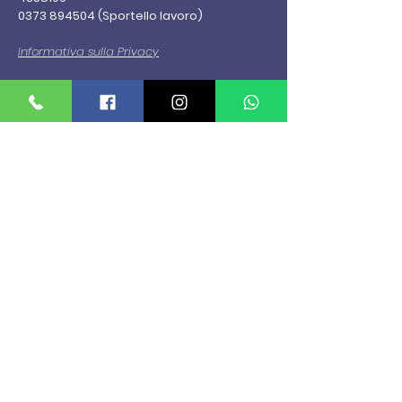
0373 894504
(Sportello lavoro)
Informativa sulla Privacy
Prendi un appuntamento
MENU
Home
Chi Siamo
Sede
Servizi
News
Eventi