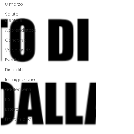
8 marzo
Salute
Mentale
Apprendistato
Concorso
Volontariato
Evento
Disabilità
Immigrazione
adolescenti
ITS
Estero
Prevenzione