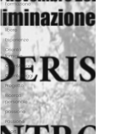
Formazione
Lavoro
Tempo
libero
Esperienze
Orienta
famiglie
OrientAlloggi
Orientalloggi
Progetto
Ricerca
personale
passione
Passione
Sport