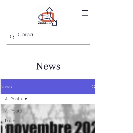
News
News
All Posts
All Posts
Latest
News