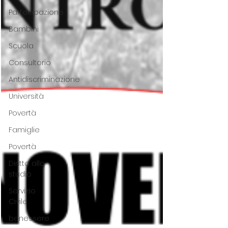
Partecipazione
Bambini
Scuola
Consultorio
Antidiscriminazione
Università
Povertà
Famiglie
Povertà
Diritto allo
studio
Servizio
Civile
benessere