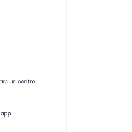
tare un 
centro 
sapp 