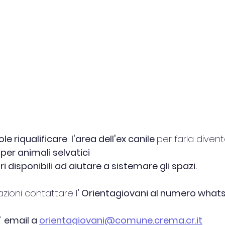
le riqualificare  l'area dell'ex canile 
per farla diven
per animali selvatici
i disponibili ad aiutare a sistemare gli spazi.
mazioni contattare
 l' Orientagiovani al numero what
 
email a 
orientagiovani@comune.crema.cr.it