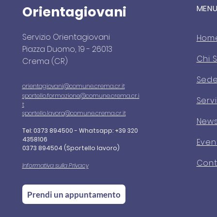
Orientagiovani
MEN
Servizio Orientagiovani
Hom
Piazza Duomo, 19 - 26013
Chi 
Crema (CR)
Sed
orientagiovani
@comune.crema.cr.it
sportello.formazione@comune.crema.cr.i
Servi
t
sportello.lavoro@comune.crema.cr.it
New
Tel: 0373 894500 -
Whatsapp: +39 320
4358106
Even
0373 894504 (Sportello lavoro)
Cont
Informativa sulla Privacy
Prendi un appuntamento