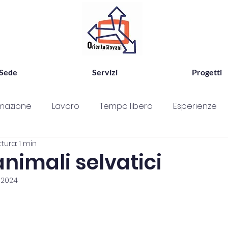
Sede
Servizi
Progetti
mazione
Lavoro
Tempo libero
Esperienze
tura: 1 min
ggi
Progetto
Ricerca personale
passione
animali selvatici
 2024
Scuola
Consultorio
Antidiscriminazione