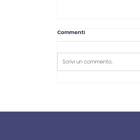
Commenti
Scrivi un commento...
Nuovo bando Dote
Comune - Crema