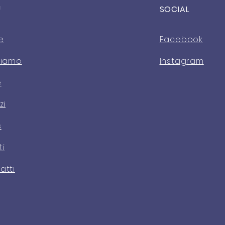
U
SOCIAL
e
Facebook
Siamo
Instagram
e
zi
s
ti
atti