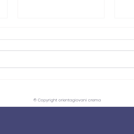
Recruiting DAY 18 giugno
BOO
- settore
GRA
metalmeccanico
Aca
© Copyright orientagiovani crema
dell