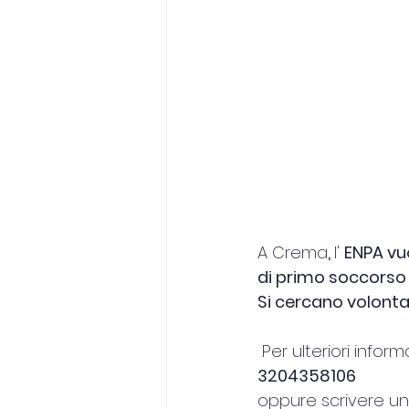
A Crema
, 
l' 
ENPA vuo
di primo soccorso 
Si cercano volontar
Per ulteriori infor
3204358106 
oppure scrivere un'