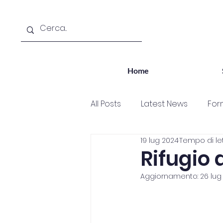
Home
All Posts
Latest News
For
19 lug 2024
Tempo di let
OrientAlloggi
Orientallo
Rifugio 
Aggiornamento:
26 lug
Partecipazione
Bambini