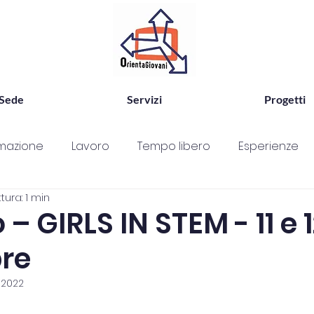
Sede
Servizi
Progetti
mazione
Lavoro
Tempo libero
Esperienze
tura: 1 min
ggi
Progetto
Ricerca personale
passione
 – GIRLS IN STEM - 11 e 
re
Scuola
Consultorio
Antidiscriminazione
 2022