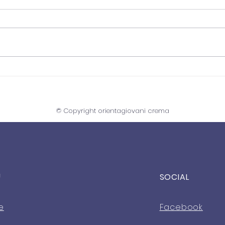
INCONTRO: EUROPA TRA
SERV
CORSA AGLI ARMAMENTI E
ALE
MISSION ORIGINARIA
© Copyright orientagiovani crema
U
SOCIAL
e
Facebook