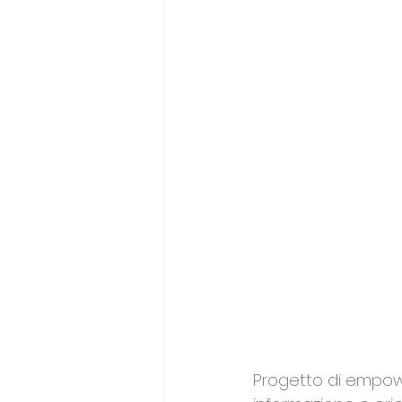
Povertà
Famiglie
Po
Salute Mentale
Apprend
Progetto di empowe