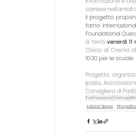
informazione e ori
carriere nell’ambito
Il progetto propon
fama internazional
Foundational Quest
Si terrà 
venerdì 1
Civico di Crema c
10:30 per le scuole.
Progetto organizza
Ipazia, Associazion
Consigliera di Parit
Formazione
Crema
Atti
Latest News
Progetto