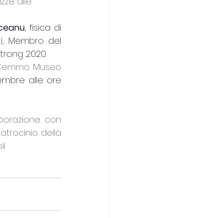
ze alle 
rceanu
, fisica di 
i, Membro del 
trong 2020.
a Cemmo Museo 
mbre alle ore 
borazione con 
atrocinio della 
i.