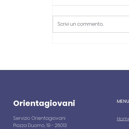
Scrivi un commento...
"PICCOLA OFFICINA
POLITICA": CORSO DI
FORMAZIONE
LABORATORIO DI DIALOGO
E CONFRONTO
Orientagiovani
MEN
Servizio Orientagiovani
Hom
Piazza Duomo, 19 - 26013