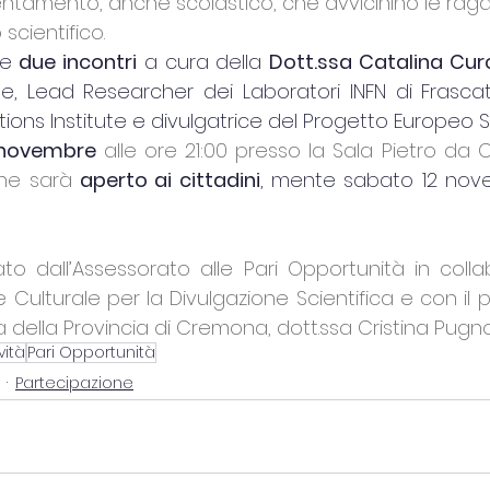
entamento, anche scolastico, che avvicinino le ragaz
 scientifico.
e 
due incontri
 a cura della 
Dott.ssa Catalina Cu
e, Lead Researcher dei Laboratori INFN di Frascat
ions Institute e divulgatrice del Progetto Europeo S
1 novembre
 alle ore 21:00 presso la Sala Pietro d
he sarà 
aperto ai cittadini
, mente sabato 12 nove
to dall’Assessorato alle Pari Opportunità in colla
e Culturale per la Divulgazione Scientifica e con il p
à della Provincia di Cremona, dott.ssa Cristina Pugnol
vità
Pari Opportunità
Partecipazione