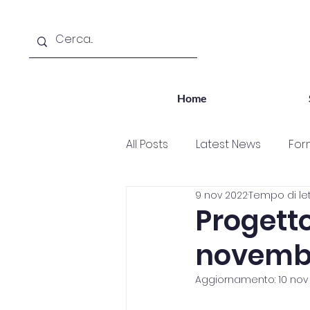
Home
All Posts
Latest News
For
9 nov 2022
Tempo di let
OrientAlloggi
Orientallo
Progetto
novemb
Partecipazione
Bambini
Aggiornamento:
10 nov