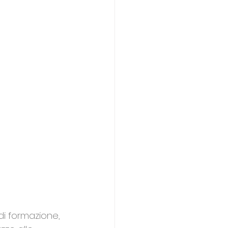
sere
8 marzo
i formazione, 