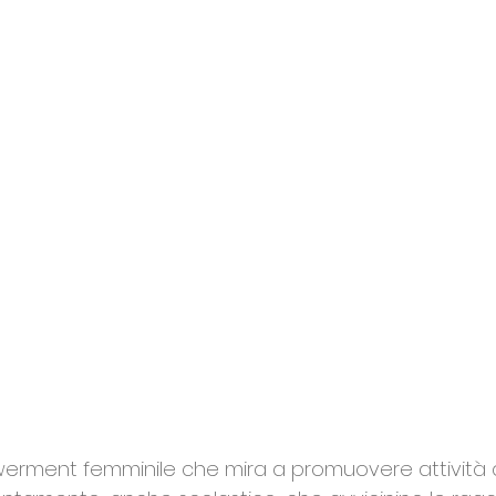
vertà
Diritto allo studio
Servizio Civile
benes
istato
Concorso
Volontariato
rment femminile che mira a promuovere attività d