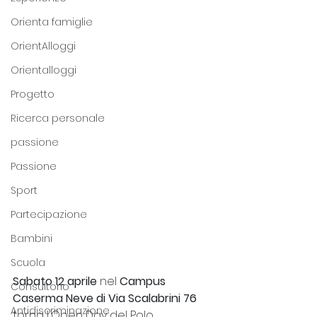
Orienta famiglie
OrientAlloggi
Orientalloggi
Progetto
Ricerca personale
passione
Passione
Sport
Partecipazione
Bambini
Scuola
Sabato 12 aprile
 nel 
Campus 
Consultorio
Caserma Neve di Via Scalabrini 76 
Antidiscriminazione
torna l'Open Day del Polo 