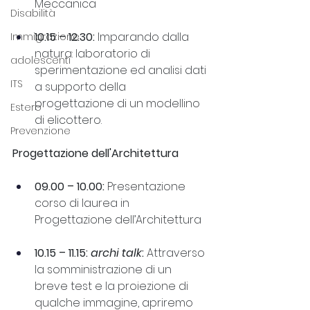
Meccanica
Disabilità
10.15 – 12.30: 
Imparando dalla 
Immigrazione
natura: laboratorio di 
adolescenti
sperimentazione ed analisi dati 
ITS
a supporto della 
progettazione di un modellino 
Estero
di elicottero.
Prevenzione
Progettazione dell'Architettura
09.00 – 10.00: 
Presentazione 
corso di laurea in 
Progettazione dell’Architettura
10.15 – 11.15: 
archi talk
:
 Attraverso 
la somministrazione di un 
breve test e la proiezione di 
qualche immagine, apriremo 