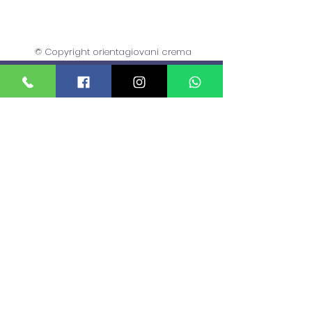
e Autoguidovie
© Copyright orientagiovani crema
Orientagiovani
Servizio Orientagiovani
Piazza Duomo,
19 - 26013
Crema
(CR)
orientagiovani
@comune.crema.cr.it
sportello.formazione@comune.crema.cr.it
sportello.lavoro@comune.crema.cr.it
Tel:
0373 894500
-
Whatsapp:
+39 320
4358106
0373 894504
(Sportello lavoro)
Informativa sulla Privacy