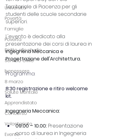
Territoriale di Piacenza per gli 
Università
studenti delle scuole secondarie 
Povertà
superiori.
Famiglie
L'evento è dedicato alla 
Povertà
presentazione dei corsi di laurea in
Diritto allo studio
Ingegneria Meccanica e 
Progettazione dell'Architettura.
Servizio Civile
benessere
Programma: 
8 marzo
8:30 registrazione e ritiro welcome 
Salute Mentale
kit.
Apprendistato
Ingegneria Meccanica:
Concorso
Volontariato
09.00 – 10.00: 
Presentazione 
corso di laurea in Ingegneria 
Evento