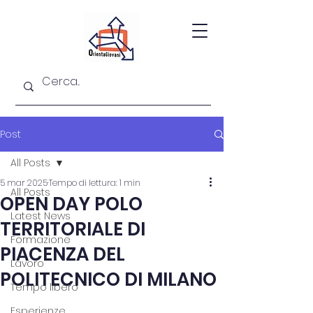
Post
All Posts
5 mar 2025
Tempo di lettura: 1 min
All Posts
OPEN DAY POLO
Latest News
TERRITORIALE DI
Formazione
PIACENZA DEL
Lavoro
POLITECNICO DI MILANO
Tempo libero
Esperienze