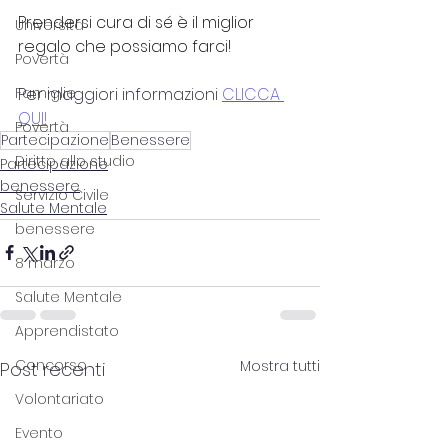
Prendersi cura di sé è il miglior 
Università
regalo che possiamo farci!
Povertà
Per maggiori informazioni 
CLICCA 
Famiglie
QUI!
Povertà
Partecipazione
Benessere
Diritto allo studio
Partecipazione
benessere
Servizio Civile
Salute Mentale
benessere
8 marzo
Salute Mentale
Apprendistato
Concorso
Mostra tutti
Post recenti
Volontariato
Evento