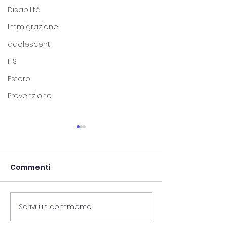
Disabilità
Immigrazione
adolescenti
ITS
Estero
Prevenzione
Commenti
Scrivi un commento...
"PICCOLA OFFICINA
LA VACCINAZI
POLITICA": CORSO DI
CONTRO IL PA