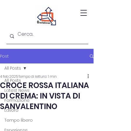
Post
All Posts
4 feb 2025
Tempo di lettura: 1 min
All Posts
CROCE ROSSA ITALIANA
Latest News
DI CREMA: IN VISTA DI
Formazione
SANVALENTINO
Lavoro
Tempo libero
Esperienze