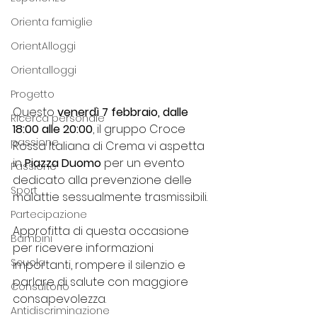
Orienta famiglie
OrientAlloggi
Orientalloggi
Progetto
Questo 
venerdì 7 febbraio, dalle 
Ricerca personale
18:00 alle 20:00
, il gruppo Croce 
passione
Rossa Italiana di Crema vi aspetta 
in 
Piazza Duomo
 per un evento 
Passione
dedicato alla prevenzione delle 
Sport
malattie sessualmente trasmissibili.
Partecipazione
Approfitta di questa occasione 
Bambini
per ricevere informazioni 
Scuola
importanti, rompere il silenzio e 
parlare di salute con maggiore 
Consultorio
consapevolezza.
Antidiscriminazione