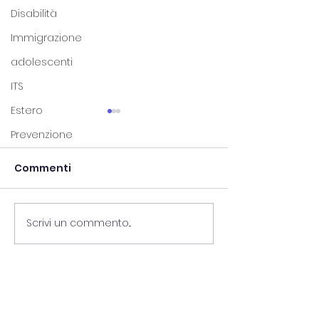
Disabilità
Immigrazione
adolescenti
ITS
Estero
Prevenzione
Commenti
Scrivi un commento...
Recruiting day
Patto territori
cosmetica- 14
lavoro e mobil
maggio
sinergia tra en
e Autoguidovi