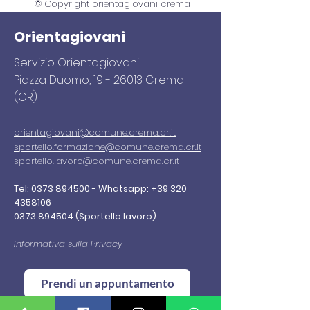
© Copyright orientagiovani crema
Orientagiovani
Servizio Orientagiovani
Piazza Duomo,
19 - 26013
Crema
(CR)
orientagiovani
@comune.crema.cr.it
sportello.formazione@comune.crema.cr.it
sportello.lavoro@comune.crema.cr.it
Tel:
0373 894500
-
Whatsapp:
+39 320
4358106
0373 894504
(Sportello lavoro)
Informativa sulla Privacy
Prendi un appuntamento