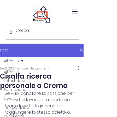
Post
All Posts
15 ott 2024
Tempo di lettura: 1 min
All Posts
Cisalfa ricerca
Latest News
personale a Crema
Formazione
Se vuoi conciliare la passione per 
Lavoro
lo sport al lavoro e far parte di un 
team dove tutti giocano per 
Tempo libero
raggiungere lo stesso obiettivo, 
Esperienze