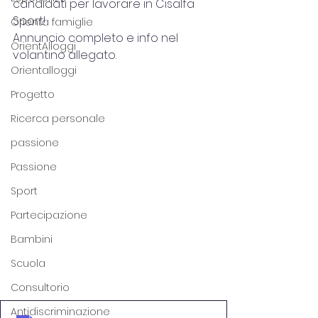
candidati per lavorare in Cisalfa 
Sport!
Orienta famiglie
Annuncio completo e info nel 
OrientAlloggi
volantino allegato.
Orientalloggi
Progetto
Ricerca personale
passione
Passione
Sport
Partecipazione
Bambini
Scuola
Consultorio
Antidiscriminazione