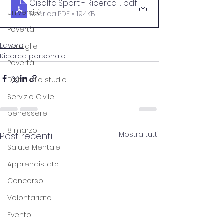
Cisalfa Sport - Ricerca del personale (1)
.pdf
Università
Scarica PDF • 194KB
Povertà
Lavoro
Famiglie
Ricerca personale
Povertà
Diritto allo studio
Servizio Civile
benessere
8 marzo
Mostra tutti
Post recenti
Salute Mentale
Apprendistato
Concorso
Volontariato
Evento