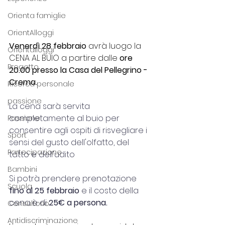
Orienta famiglie
OrientAlloggi
Venerdì 28 febbraio
 avrà luogo la 
Orientalloggi
CENA AL BUIO a partire dalle 
ore
Progetto
20.00 presso la Casa del Pellegrino - 
Crema.
Ricerca personale
passione
La cena sarà servita 
completamente al buio per 
Passione
consentire agli ospiti di risvegliare i 
Sport
sensi del gusto dell'olfatto, del 
Partecipazione
tatto e dell'udito  
Bambini
Si potrà prendere prenotazione 
Scuola
fino al 25 febbraio
 e il costo della 
cena è di 
25€ a persona.
Consultorio
Antidiscriminazione