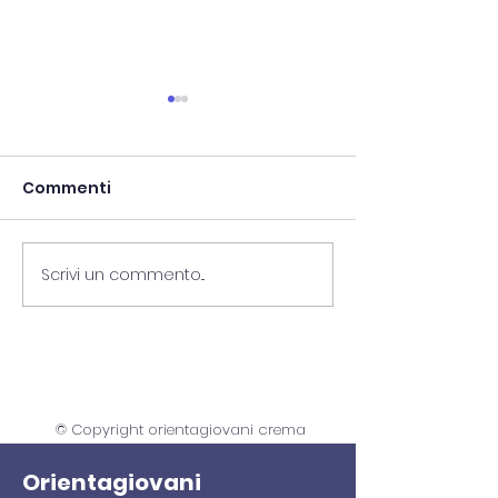
Commenti
Scrivi un commento...
Recruiting Day 26
Recruiting da
maggio - settore
cosmetica- 14
impiegatizio
maggio
© Copyright orientagiovani crema
Orientagiovani