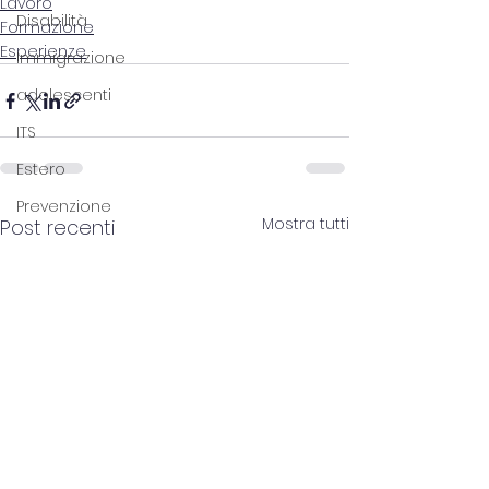
Lavoro
Disabilità
Formazione
Esperienze
Immigrazione
adolescenti
ITS
Estero
Prevenzione
Mostra tutti
Post recenti