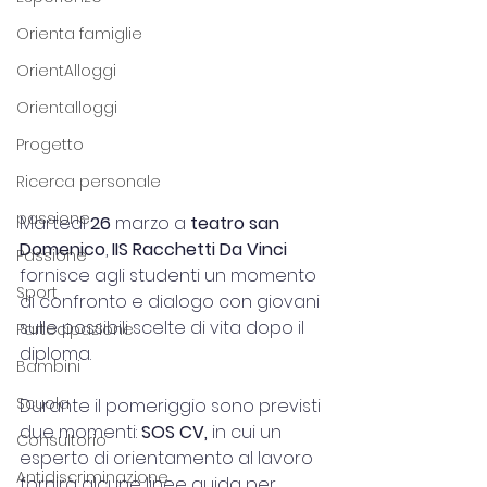
Orienta famiglie
OrientAlloggi
Orientalloggi
Progetto
Ricerca personale
passione
Martedì 
26
 marzo a 
teatro san 
Domenico
, 
IIS Racchetti Da Vinci 
Passione
fornisce agli studenti un momento 
Sport
di confronto e dialogo con giovani 
sulle possibili scelte di vita dopo il 
Partecipazione
diploma.
Bambini
Scuola
Durante il pomeriggio sono previsti 
due momenti: 
SOS CV,
 in cui un 
Consultorio
esperto di orientamento al lavoro 
Antidiscriminazione
fornirà alcune linee guida per 