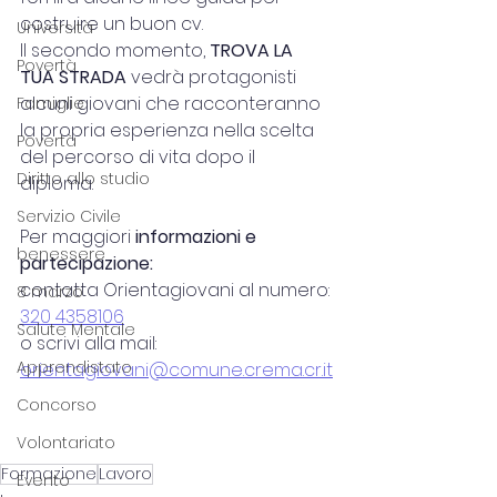
costruire un buon cv.
Università
Il secondo momento, 
TROVA LA 
Povertà
TUA STRADA 
vedrà protagonisti 
alcuni giovani che racconteranno 
Famiglie
la propria esperienza nella scelta 
Povertà
del percorso di vita dopo il 
Diritto allo studio
diploma.  
Servizio Civile
Per maggiori 
informazioni e 
benessere
partecipazione:
contatta Orientagiovani al numero: 
8 marzo
320 4358106
Salute Mentale
o scrivi alla mail: 
Apprendistato
orientagiovani@comune.crema.cr.it
Concorso
Volontariato
Formazione
Lavoro
Evento