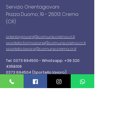
Servizio Orientagiovani
Piazza Duomo,
19 - 26013
Crema
(CR)
orientagiovani
@comune.crema.cr.it
sportello.formazione@comune.crema.cr.it
sportello.lavoro@comune.crema.cr.it
Tel:
0373 894500
-
Whatsapp:
+39 320
4358106
0373 894504
(Sportello lavoro)
Informativa sulla Privacy
Prendi un appuntamento
MENU