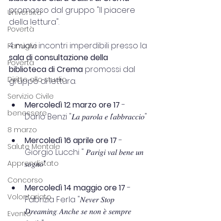
promosso dal gruppo "Il piacere 
Università
della lettura". 
Povertà
4 nuovi incontri imperdibili presso la 
Famiglie
sala di consultazione della 
Povertà
biblioteca di Crema 
promossi dal 
Diritto allo studio
gruppo di lettura. 
Servizio Civile
Mercoledì 12 marzo ore 17 
- 
benessere
Dario Benzi "𝐿𝑎 𝑝𝑎𝑟𝑜𝑙𝑎 𝑒 𝑙’𝑎𝑏𝑏𝑟𝑎𝑐𝑐𝑖𝑜"
8 marzo
Mercoledì 16 aprile ore 17
 - 
Salute Mentale
Giorgio Lucchi " 𝑃𝑎𝑟𝑖𝑔𝑖 𝑣𝑎𝑙 𝑏𝑒𝑛𝑒 𝑢𝑛 
Apprendistato
𝑠𝑜𝑔𝑛𝑜"
Concorso
Mercoledì 14 maggio ore 17
 - 
Volontariato
Fabrizia Ferla "𝑁𝑒𝑣𝑒𝑟 𝑆𝑡𝑜𝑝 
𝐷𝑟𝑒𝑎𝑚𝑖𝑛𝑔: 𝐴𝑛𝑐ℎ𝑒 𝑠𝑒 𝑛𝑜𝑛 𝑒̀ 𝑠𝑒𝑚𝑝𝑟𝑒 
Evento