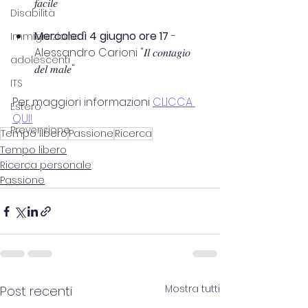
𝑓𝑎𝑐𝑖𝑙𝑒"
Disabilità
Mercoledì 4 giugno ore 17 
- 
Immigrazione
Alessandro Carioni "𝐼𝑙 𝑐𝑜𝑛𝑡𝑎𝑔𝑖𝑜 
adolescenti
𝑑𝑒𝑙 𝑚𝑎𝑙𝑒"
ITS
Per maggiori informazioni 
CLICCA 
Estero
QUI!
Prevenzione
Tempo libero
Passione
Ricerca
Tempo libero
Ricerca personale
Passione
Mostra tutti
Post recenti