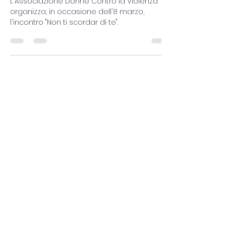
TI SCORDARE DI TE"
L'Associazione Donne Contro la Violenza
organizza, in occasione dell'8 marzo,
l'incontro "Non ti scordar di te".