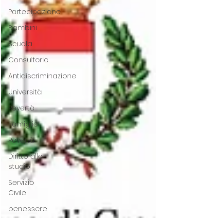
Partecipazione
Bambini
Scuola
Consultorio
Antidiscriminazione
Università
Povertà
Famiglie
Povertà
Diritto allo
studio
Servizio
Civile
benessere