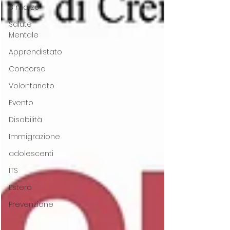
8 marzo
Salute
Mentale
Apprendistato
Concorso
Volontariato
Evento
Disabilità
Immigrazione
adolescenti
ITS
Estero
Prevenzione