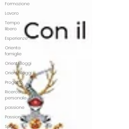
Formazione
Lavoro
Tempo
libero
Esperienze
Orienta
famiglie
OrientAlloggi
Orientalloggi
Progetto
Ricerca
personale
passione
Passione
Sport