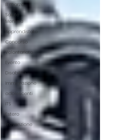
8 marzo
Salute
Mentale
Apprendistato
Concorso
Volontariato
Evento
Disabilità
Immigrazione
adolescenti
ITS
Estero
Prevenzione