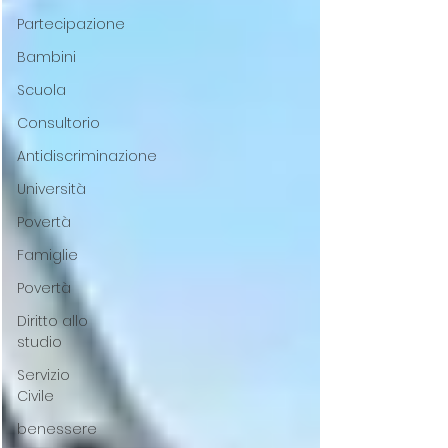
Partecipazione
Bambini
Scuola
Consultorio
Antidiscriminazione
Università
Povertà
Famiglie
Povertà
Diritto allo
studio
Servizio
Civile
benessere