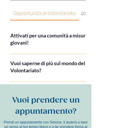
Opportunità di Volontariato
Lavoro all'estero
Attivati per una comunità a misura di
giovani!
Arci Ombriano Crema'amare Casa del Pellegrino
Generazione Up Consulta dei Giovani
Vuoi saperne di più sul mondo del
Volontariato?
Centro Servizi per il Volontariato
https://www.csvlombardia.it/cremona/cremona-
chi-siamo/
Vuoi prendere un
appuntamento?
Prendi un appuntamento con Simone, ti aiuterà a dare
un senso al tuo tempo libero e a far prendere forma ai