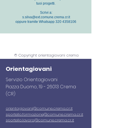
tuoi progetti.
Scrivi a:
s.silva@ext.comune.crema.cr.it
oppure tramite Whatsapp
320 4358106
© Copyright orientagiovani crema
Orientagiovani
Servizio Orientagiovani
Piazza Duomo,
19 - 26013
Crema
(CR)
orientagiovani
@comune.crema.cr.it
sportello.formazione@comune.crema.cr.it
sportello.lavoro@comune.crema.cr.it