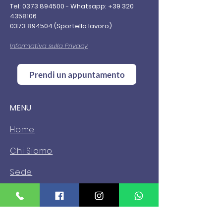
Tel:
0373 894500
-
Whatsapp:
+39 320
4358106
0373 894504
(Sportello lavoro)
Informativa sulla Privacy
Prendi un appuntamento
MENU
Home
Chi Siamo
Sede
Servizi
News