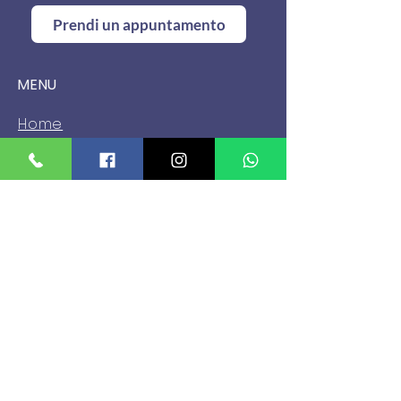
Prendi un appuntamento
MENU
Home
Chi Siamo
Sede
Servizi
News
Eventi
Contatti