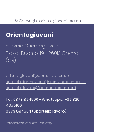
© Copyright orientagiovani crema
Orientagiovani
Servizio Orientagiovani
Piazza Duomo,
19 - 26013
Crema
(CR)
orientagiovani
@comune.crema.cr.it
sportello.formazione@comune.crema.cr.it
sportello.lavoro@comune.crema.cr.it
Tel:
0373 894500
-
Whatsapp:
+39 320
4358106
0373 894504
(Sportello lavoro)
Informativa sulla Privacy