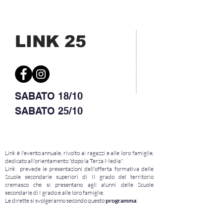
LINK 25
SABATO 18
/10
SABATO 25/10
Link è l'evento annuale, rivolto ai ragazzi e alle loro famiglie,
dedicato all'orientamento "dopo la Terza Media".
Link prevede le presentazioni dell'offerta formativa delle
Scuole secondarie superiori di II grado del territorio
cremasco che si presentano agli alunni delle Scuole
secondarie di I grado e alle loro famiglie.
Le dirette si svolgeranno secondo questo
programma
: