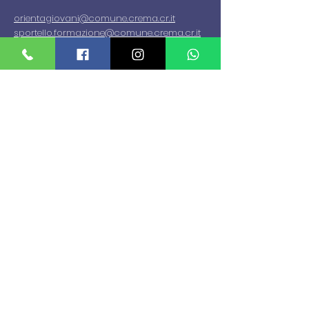
orientagiovani
@comune.crema.cr.it
sportello.formazione@comune.crema.cr.it
sportello.lavoro@comune.crema.cr.it
Tel:
0373 894500
-
Whatsapp:
+39 320
4358106
0373 894504
(Sportello lavoro)
Informativa sulla Privacy
Prendi un appuntamento
MENU
Home
Chi Siamo
Sede